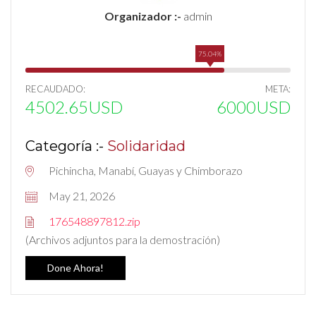
Organizador :-
admin
75.04%
RECAUDADO:
META:
4502.65USD
6000USD
Categoría :-
Solidaridad
Pichincha, Manabí, Guayas y Chimborazo
May 21, 2026
176548897812.zip
(Archivos adjuntos para la demostración)
Done Ahora!