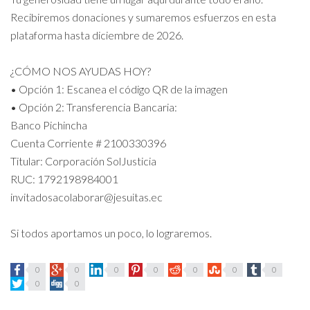
Recibiremos donaciones y sumaremos esfuerzos en esta
plataforma hasta diciembre de 2026.
¿CÓMO NOS AYUDAS HOY?
• Opción 1: Escanea el código QR de la imagen
• Opción 2: Transferencia Bancaria:
Banco Pichincha
Cuenta Corriente # 2100330396
Titular: Corporación SolJusticia
RUC: 1792198984001
invitadosacolaborar@jesuitas.ec
Si todos aportamos un poco, lo lograremos.
0
0
0
0
0
0
0
0
0