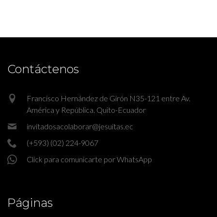
Contáctenos
Francisco Hernández de Girón N35-121 entre Av.
América y República. Quito-Ecuador
invitadosacolaborar@jesuitas.ec
(+593) (02) 224-9067
Click para comunicarte por WhatsApp
Páginas