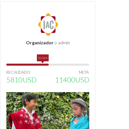
Organizador :-
admin
50.96%
RECAUDADO:
META:
5810USD
11400USD