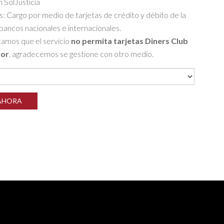
 SolJusticia
s: Cargo por medio de tarjetas de crédito y débito de la
bancos nacionales e internacionales.
amos que el servicio
no permita tarjetas Diners Club
dor
, agradecemos se gestione con otro medio.
AHORA