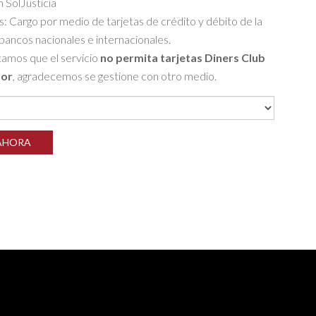
 SolJusticia
s: Cargo por medio de tarjetas de crédito y débito de la
bancos nacionales e internacionales.
amos que el servicio
no permita tarjetas Diners Club
dor
, agradecemos se gestione con otro medio.
AHORA