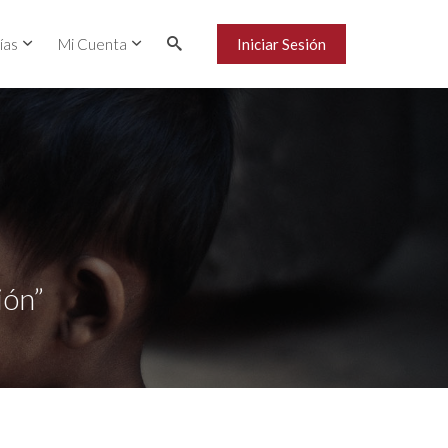
ías
Mi Cuenta
Iniciar Sesión
ión”